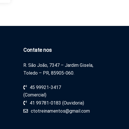
Contate nos
R. São João, 7347 – Jardim Gisela,
Toledo – PR, 85905-060.
45 99921-3417
(Comercial)
41 99781-0183 (Ouvidoria)
ctotreinamentos@gmail.com